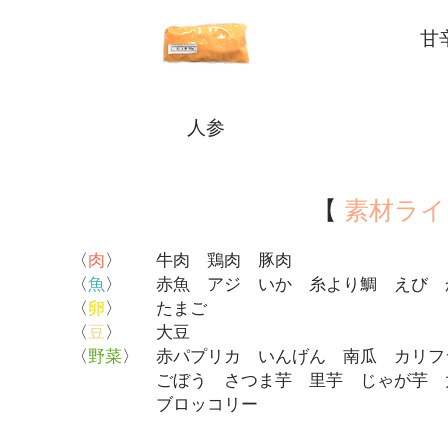
甘
人参
【
素材ラ
〈
肉
〉 牛肉 鶏肉 豚肉
〈
魚
〉 赤魚 アジ いか 糸より鯛 えび 
〈
卵
〉 たまご
〈
豆
〉 大豆
〈
野菜
〉 赤パプリカ いんげん 南瓜 カリフ
ごぼう さつま芋 里芋 じゃが芋 大根
ブロッコリー