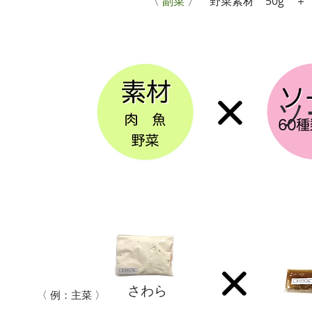
〈
副菜
〉 野菜素材 50g ＋ 
ソ
さわら
〈 例：主菜 〉