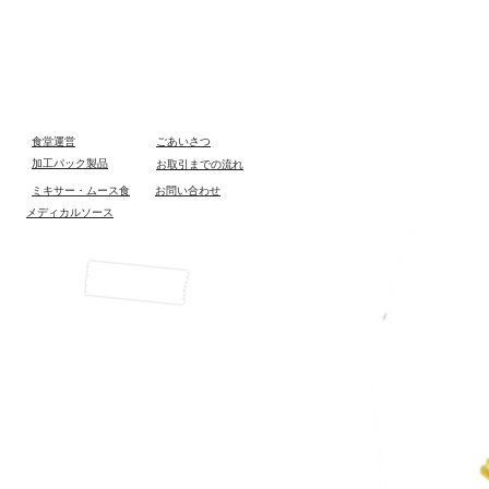
食堂運営
ごあいさつ
加工パック製品
お取引までの流れ
ミキサー・ムース食
お問い合わせ
メディカルソース
管理者ログイン